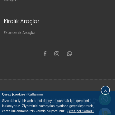
Kiralık Araçlar
Ekonomik Araçlar
X
Çerez (cookies) Kullanımı
© 2021 Kayseri Altunel rent a car, Kayseri Araba Kiralama, Kayseri
Size daha iyi bir web sitesi deneyimi sunmak için çerezleri
Oto Kiralama -
Eganis Yazılım
tarafından geliştirilmiştir.
kullanıyoruz. Ziyaretinizi varsayılan ayarlarla gerçekleştirerek,
çerez kullanımına izin vermiş oluyorsunuz.
Çerez politikamızı