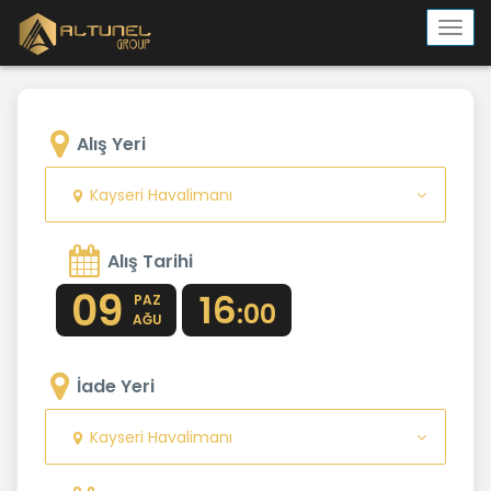
Togg
navi
Alış Yeri
Kayseri Havalimanı
Alış Tarihi
09
16
PAZ
:00
AĞU
İade Yeri
Kayseri Havalimanı