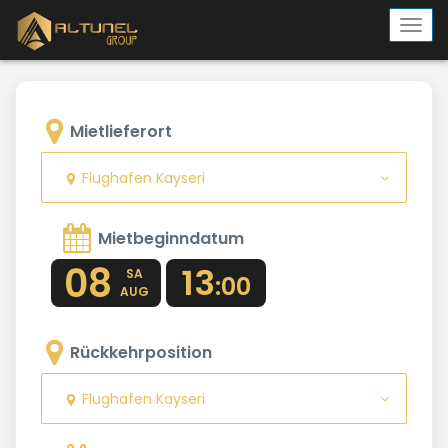
Togg
navi
Mietlieferort
Flughafen Kayseri
Mietbeginndatum
08
13
SA
:00
AUG
Rückkehrposition
Flughafen Kayseri