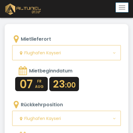
Togg
navi
Mietlieferort
Flughafen Kayseri
Mietbeginndatum
07
23
FR
:00
AUG
Rückkehrposition
Flughafen Kayseri