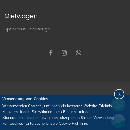
Mietwagen
Sparsame Fahrzeuge
X
Verwendung von Cookies
© 2021 Altunel Autovermietungen Rent a Car -
Eganis Software
Wir verwenden Cookies, um Ihnen ein besseres Website-Erlebnis
Entwickelt von.
zu bieten. Indem Sie während Ihres Besuchs mit den
Standardeinstellungen navigieren, akzeptieren Sie die Verwendung
von Cookies. Untersuche
Unsere Cookie-Richtlinie
.