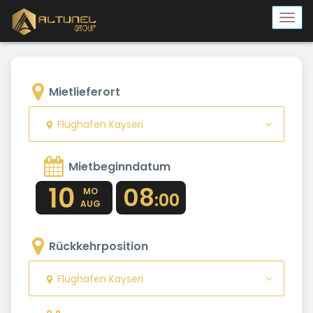
Togg
navi
Mietlieferort
Flughafen Kayseri
Mietbeginndatum
10
08
MO
:00
AUG
Rückkehrposition
Flughafen Kayseri