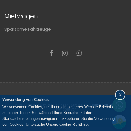
Mietwagen
Sparsame Fahrzeuge
X
Verwendung von Cookies
© 2021 Altunel Autovermietungen Rent a Car -
Eganis Software
Wir verwenden Cookies, um Ihnen ein besseres Website-Erlebnis
Entwickelt von.
zu bieten. Indem Sie während Ihres Besuchs mit den
Standardeinstellungen navigieren, akzeptieren Sie die Verwendung
von Cookies. Untersuche
Unsere Cookie-Richtlinie
.