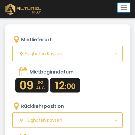
Togg
navi
Mietlieferort
Flughafen Kayseri
Mietbeginndatum
09
12
SO
:00
AUG
Rückkehrposition
Flughafen Kayseri