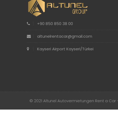
+90 850 850 38 00
altunelrentacar@gmail.com
Kayseri Airport Kayseri/Türkei
© 2021 Altunel Autovermietungen Rent a Car