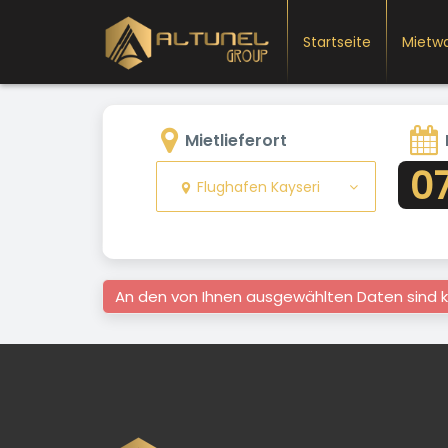
Startseite
Mietw
Mietlieferort
0
Flughafen Kayseri
An den von Ihnen ausgewählten Daten sind k