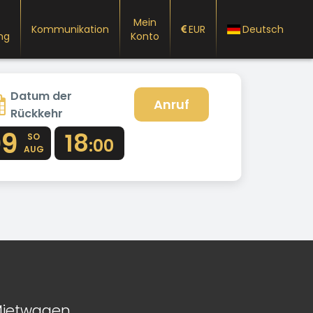
Mein
Kommunikation
EUR
Deutsch
ng
Konto
Datum der
Anruf
Rückkehr
09
18
SO
:00
AUG
ietwagen