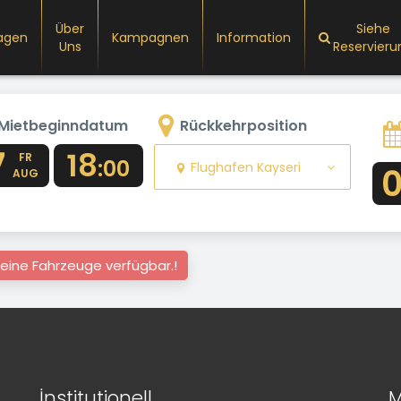
Über
Siehe
agen
Kampagnen
Information
Uns
Reservieru
Mietbeginndatum
Rückkehrposition
7
18
FR
:00
Flughafen Kayseri
AUG
eine Fahrzeuge verfügbar.!
İnstitutionell
M