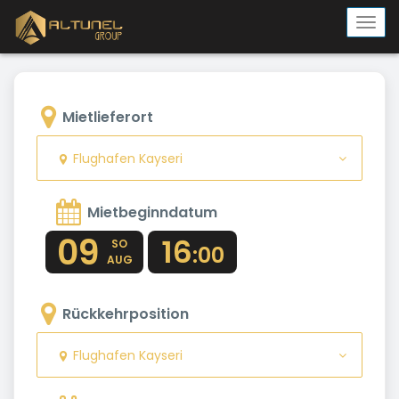
Togg
navi
Mietlieferort
Flughafen Kayseri
Mietbeginndatum
09
16
SO
:00
AUG
Rückkehrposition
Flughafen Kayseri