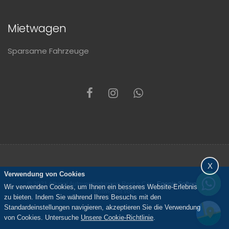
Mietwagen
Sparsame Fahrzeuge
X
Verwendung von Cookies
© 2021 Altunel Autovermietungen Rent a Car -
Eganis Software
Wir verwenden Cookies, um Ihnen ein besseres Website-Erlebnis
Entwickelt von.
zu bieten. Indem Sie während Ihres Besuchs mit den
Standardeinstellungen navigieren, akzeptieren Sie die Verwendung
von Cookies. Untersuche
Unsere Cookie-Richtlinie
.