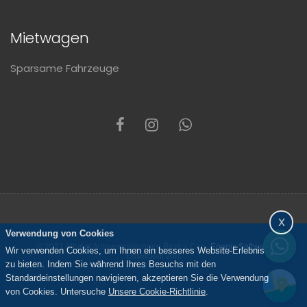
Mietwagen
Sparsame Fahrzeuge
X
Verwendung von Cookies
© 2021 Altunel Autovermietungen Rent a Car -
Eganis Software
Wir verwenden Cookies, um Ihnen ein besseres Website-Erlebnis
Entwickelt von.
zu bieten. Indem Sie während Ihres Besuchs mit den
Standardeinstellungen navigieren, akzeptieren Sie die Verwendung
von Cookies. Untersuche
Unsere Cookie-Richtlinie
.