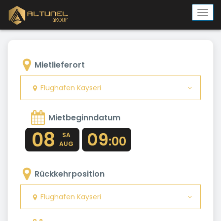
Togg
navi
Mietlieferort
Flughafen Kayseri
Mietbeginndatum
08
09
SA
:00
AUG
Rückkehrposition
Flughafen Kayseri