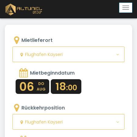
Togg
navi
Mietlieferort
Flughafen Kayseri
Mietbeginndatum
06
18
DO
:00
AUG
Rückkehrposition
Flughafen Kayseri