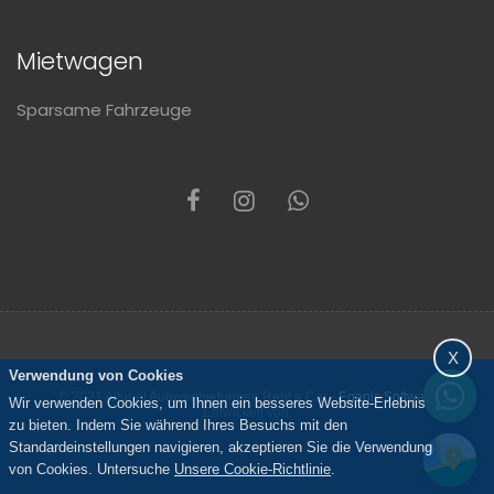
Mietwagen
Sparsame Fahrzeuge
X
Verwendung von Cookies
© 2021 Altunel Autovermietungen Rent a Car -
Eganis Software
Wir verwenden Cookies, um Ihnen ein besseres Website-Erlebnis
Entwickelt von.
zu bieten. Indem Sie während Ihres Besuchs mit den
Standardeinstellungen navigieren, akzeptieren Sie die Verwendung
von Cookies. Untersuche
Unsere Cookie-Richtlinie
.